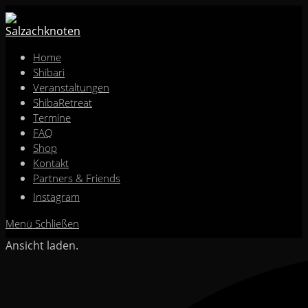
Zum
Inhalt
springen
Home
Shibari
Veranstaltungen
ShibaRetreat
Termine
FAQ
Shop
Kontakt
Partners & Friends
Instagram
Menü
Schließen
Ansicht laden.