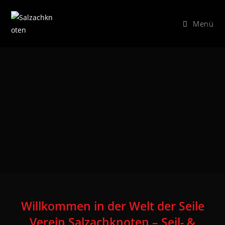
Zum
Inhalt
Menü
springen
Willkommen in der Welt der Seile
Verein Salzachknoten – Seil- &